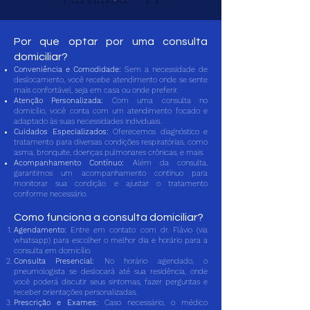
​Por que optar por uma consulta
domiciliar?
Conveniência e Comodidade:
Sem a necessidade de
deslocamento, você recebe atendimento onde se sente
mais confortável, seja em casa ou onde preferir.
Atenção Personalizada:
Com uma consulta no
domicílio, você conta com um atendimento focado e
adaptado às suas necessidades individuais.
Cuidados Especializados:
Oferecemos diagnóstico e
tratamento para diversas condições respiratórias, como
asma, bronquite, doenças pulmonares crônicas, e mais.
Acompanhamento Contínuo:
Além da consulta,
garantimos um acompanhamento contínuo para
monitorar sua condição e ajustar o tratamento
conforme necessário.
Como funciona a consulta domiciliar?
Agendamento:
Entre em contato com dr. Flávio (via
whatsapp) para escolher o melhor dia e horário para a
consulta em domicílio.
Consulta Presencial:
No horário agendado, o
pneumologista se deslocará até sua residência, onde
você poderá discutir seus sintomas, fazer perguntas e
receber orientações personalizadas.
Prescrição e Exames:
Caso necessário, o médico