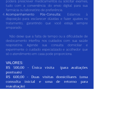
poderá prescrever medicamentos ou solicitar exames,
tudo com a conveniência do envio digital para sua
farmácia ou laboratório de preferência.
Acompanhamento Pós-Consulta:
Estamos à
disposição para esclarecer dúvidas e fazer ajustes no
tratamento, garantindo que você esteja sempre
amparado.
Não deixe que a falta de tempo ou a dificuldade de
deslocamento interfira nos cuidados com sua saúde
respiratória. Agende sua consulta domiciliar e
experimente o cuidado especializado e acolhedor que
só o atendimento em casa pode proporciona.
VALORES:
R$ 500,00 - Única visita (para avaliações
pontuais)
R$ 600,00 - Duas visitas domiciliares (uma
consulta inicial e uma de retorno para
reavaliação)
Formas de pagamento (Após a Consulta)
Transferência Bancária, PIX, Cartão de Crédito (até 2x)
Consulta Domiciliar